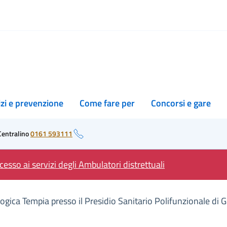
izi e prevenzione
Come fare per
Concorsi e gare
Centralino
0161 593111
esso ai servizi degli Ambulatori distrettuali
gica Tempia presso il Presidio Sanitario Polifunzionale di G