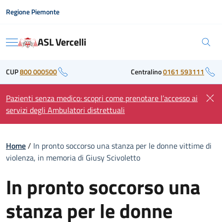
Skip
Regione Piemonte
to
content
ASL Vercelli
Menu
CUP
800 000500
Centralino
0161 593111
Pazienti senza medico: scopri come prenotare l’accesso ai
servizi degli Ambulatori distrettuali
Home
/
In pronto soccorso una stanza per le donne vittime di
violenza, in memoria di Giusy Scivoletto
In pronto soccorso una
stanza per le donne