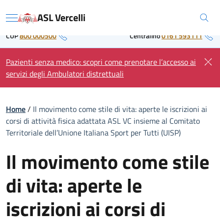
Skip
Regione Piemonte
ASL Vercelli
to
Menu
content
CUP
800 000500
Centralino
0161 593111
Pazienti senza medico: scopri come prenotare l’accesso ai
servizi degli Ambulatori distrettuali
Home
/
Il movimento come stile di vita: aperte le iscrizioni ai
corsi di attività fisica adattata ASL VC insieme al Comitato
Territoriale dell’Unione Italiana Sport per Tutti (UISP)
Il movimento come stile
di vita: aperte le
iscrizioni ai corsi di