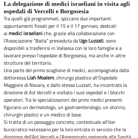
La delegazione di medici israeliani in visita agli
ospedali di Vercelli e Borgosesia
Tra quelli già programmati, spiccano due importanti
appuntamenti fissati per il 15 e il 17 gennaio, dedicati
ai
medici israeliani
che, grazie alla collaborazione con
l’Associazione “Baita” presieduta da
Ugo Luzzati
, sono
disponibili a trasferirsi in Valsesia con le loro famiglie e a
lavorare presso l’ospedale di Borgosesia, ma anche in altre
strutture del territorio.
Una parte del primo scaglione di medici, accompagnata dalla
dottoressa
Liah Moalem
, chirurgo plastico all’Ospedale
Maggiore di Novara, e dallo stesso Luzzati, ha incontrato la
direzione di Asl Vercelli e visitato i suoi ospedali e i blocchi
operatori. Tra le specializzazioni dei primi medici presenti
figurano un dermatologo, un gastroenterologo, un otorino,
chirurghi plastici e un medico di base.
Si tratta di un passaggio concreto, contestuale all’iter
burocratico necessario per la loro entrata in servizio che la
direzione dell’Asl Vercelli e l’Assessorato regionale alla Sanità