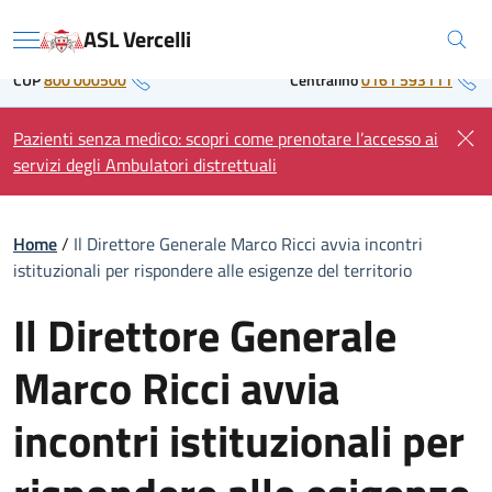
Skip
Regione Piemonte
ASL Vercelli
to
Menu
content
CUP
800 000500
Centralino
0161 593111
Pazienti senza medico: scopri come prenotare l’accesso ai
servizi degli Ambulatori distrettuali
Home
/
Il Direttore Generale Marco Ricci avvia incontri
istituzionali per rispondere alle esigenze del territorio
Il Direttore Generale
Marco Ricci avvia
incontri istituzionali per