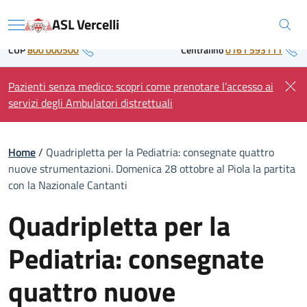
Skip
Regione Piemonte
ASL Vercelli
to
Menu
content
CUP
800 000500
Centralino
0161 593111
Pazienti senza medico: scopri come prenotare l’accesso ai
servizi degli Ambulatori distrettuali
Home
/
Quadripletta per la Pediatria: consegnate quattro
nuove strumentazioni. Domenica 28 ottobre al Piola la partita
con la Nazionale Cantanti
Quadripletta per la
Pediatria: consegnate
quattro nuove