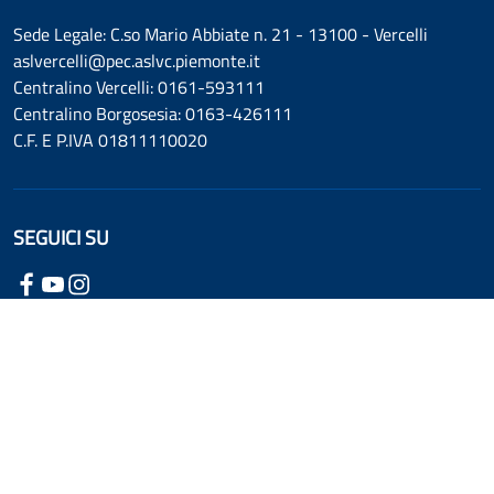
Sede Legale: C.so Mario Abbiate n. 21 - 13100 - Vercelli
aslvercelli@pec.aslvc.piemonte.it
Centralino Vercelli: 0161-593111
Centralino Borgosesia: 0163-426111
C.F. E P.IVA 01811110020
SEGUICI SU
Dichiarazione di accessibilità
Informativa cookie
Informativa privacy
Mappa del sito