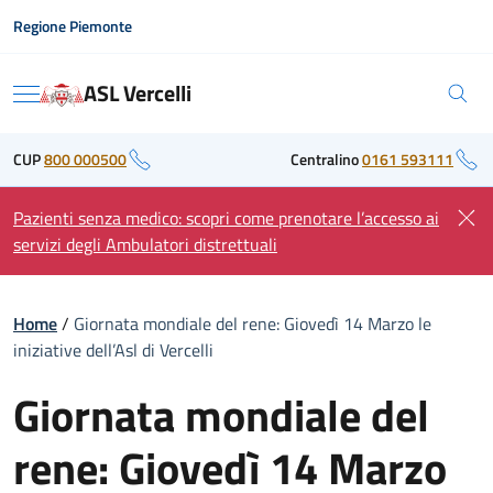
Skip
Regione Piemonte
to
content
ASL Vercelli
Menu
CUP
800 000500
Centralino
0161 593111
Pazienti senza medico: scopri come prenotare l’accesso ai
servizi degli Ambulatori distrettuali
Home
/
Giornata mondiale del rene: Giovedì 14 Marzo le
iniziative dell’Asl di Vercelli
Giornata mondiale del
rene: Giovedì 14 Marzo