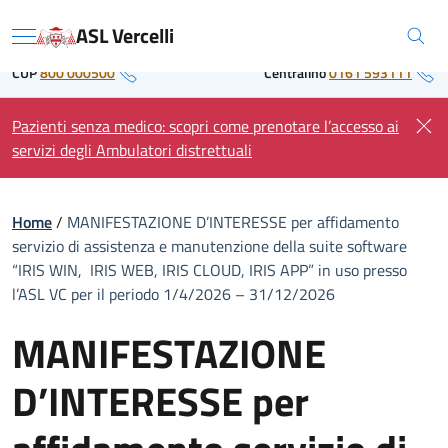
Skip
Regione Piemonte
ASL Vercelli
to
Menu
content
CUP
800 000500
Centralino
0161 593111
Pazienti senza medico: scopri come prenotare l’accesso ai
servizi degli Ambulatori distrettuali
Home
/
MANIFESTAZIONE D’INTERESSE per affidamento
servizio di assistenza e manutenzione della suite software
“IRIS WIN, IRIS WEB, IRIS CLOUD, IRIS APP” in uso presso
l’ASL VC per il periodo 1/4/2026 – 31/12/2026
MANIFESTAZIONE
D’INTERESSE per