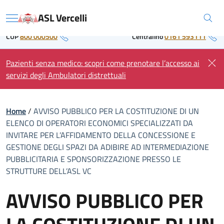
Skip
Regione Piemonte
ASL Vercelli
to
Menu
content
CUP
800 000500
Centralino
0161 593111
Pazienti senza medico: scopri come prenotare l’accesso ai
servizi degli Ambulatori distrettuali
Home
/
AVVISO PUBBLICO PER LA COSTITUZIONE DI UN
ELENCO DI OPERATORI ECONOMICI SPECIALIZZATI DA
INVITARE PER L’AFFIDAMENTO DELLA CONCESSIONE E
GESTIONE DEGLI SPAZI DA ADIBIRE AD INTERMEDIAZIONE
PUBBLICITARIA E SPONSORIZZAZIONE PRESSO LE
STRUTTURE DELL’ASL VC
AVVISO PUBBLICO PER