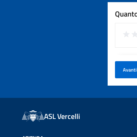
Quanto
Avanti
ASL Vercelli