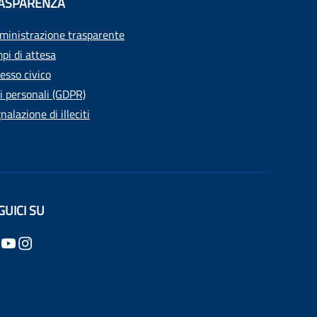
ASPARENZA
inistrazione trasparente
pi di attesa
esso civico
i personali (GDPR)
nalazione di illeciti
GUICI SU