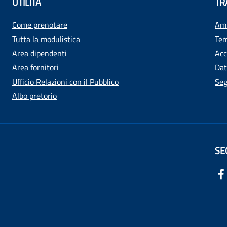
UTILITÀ
TR
Come prenotare
Amm
Tutta la modulistica
Tem
Area dipendenti
Acc
Area fornitori
Dat
Ufficio Relazioni con il Pubblico
Seg
Albo pretorio
SE