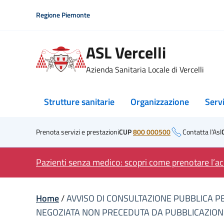
Skip
Regione Piemonte
to
content
ASL Vercelli
Azienda Sanitaria Locale di Vercelli
Strutture sanitarie
Organizzazione
Serv
Prenota servizi e prestazioni
CUP
800 000500
Contatta l’Asl
Pazienti senza medico: scopri come prenotare l’acc
Home
/
AVVISO DI CONSULTAZIONE PUBBLICA P
NEGOZIATA NON PRECEDUTA DA PUBBLICAZIONE