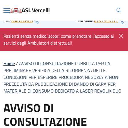
Skip
Regione Piemonte
ASL Vercelli
to
Menu
content
CUP
800 000500
Centralino
0161 593111
Pazienti senza medico: scopri come prenotare l’accesso ai
servizi degli Ambulatori distrettuali
Home
/
AVVISO DI CONSULTAZIONE PUBBLICA PER LA
PRELIMINARE VERIFICA DELLA RICORRENZA DELLE
CONDIZIONI PER ESPERIRE PROCEDURA NEGOZIATA NON
PRECEDUTA DA PUBBLICAZIONE DI BANDO DI GARA PER
MATERIALE DI CONSUMO DEDICATO A LASER REVOLIX DUO
AVVISO DI
CONSULTAZIONE