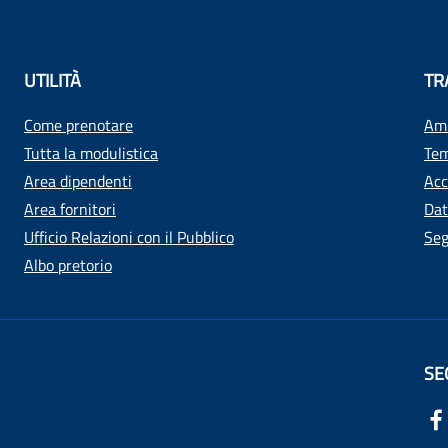
UTILITÀ
TR
Come prenotare
Amm
Tutta la modulistica
Tem
Area dipendenti
Acc
Area fornitori
Dat
Ufficio Relazioni con il Pubblico
Seg
Albo pretorio
SE