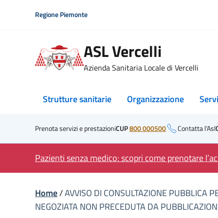
Skip
Regione Piemonte
to
content
ASL Vercelli
Azienda Sanitaria Locale di Vercelli
Strutture sanitarie
Organizzazione
Serv
Prenota servizi e prestazioni
CUP
800 000500
Contatta l’Asl
Pazienti senza medico: scopri come prenotare l’acc
Home
/
AVVISO DI CONSULTAZIONE PUBBLICA P
NEGOZIATA NON PRECEDUTA DA PUBBLICAZIONE