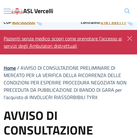
Skip
Regione Piemonte
ASL Vercelli
to
Menu
content
CUP
800 000500
Centralino
0161 593111
Pazienti senza medico: scopri come prenotare l’accesso ai
servizi degli Ambulatori distrettuali
Home
/
AVVISO DI CONSULTAZIONE PRELIMINARE DI
MERCATO PER LA VERIFICA DELLA RICORRENZA DELLE
CONDIZIONI PER ESPERIRE PROCEDURA NEGOZIATA NON
PRECEDUTA DA PUBBLICAZIONE DI BANDO DI GARA per
l’acquisto di INVOLUCRI RIASSORBIBILI TYRX
AVVISO DI
CONSULTAZIONE