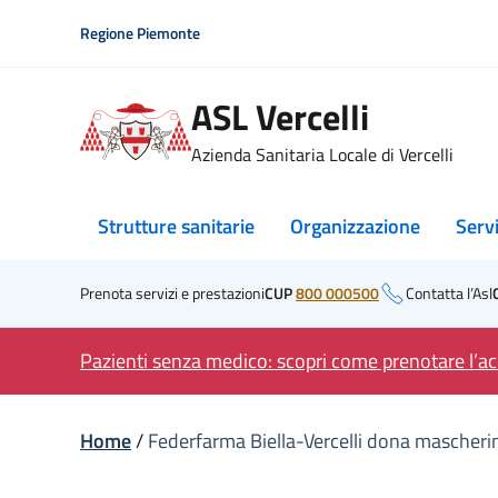
Skip
Regione Piemonte
to
content
ASL Vercelli
Azienda Sanitaria Locale di Vercelli
Strutture sanitarie
Organizzazione
Serv
Prenota servizi e prestazioni
CUP
800 000500
Contatta l’Asl
Pazienti senza medico: scopri come prenotare l’acc
Home
/
Federfarma Biella-Vercelli dona mascherine