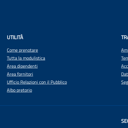
UTILITÀ
TR
Come prenotare
Amm
Tutta la modulistica
Tem
Area dipendenti
Acc
Area fornitori
Dat
Ufficio Relazioni con il Pubblico
Seg
Albo pretorio
SE