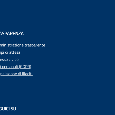
ASPARENZA
inistrazione trasparente
pi di attesa
esso civico
i personali (GDPR)
nalazione di illeciti
GUICI SU