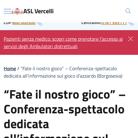
Skip
Regione Piemonte
ASL Vercelli
to
Menu
content
CUP
800 000500
Centralino
0161 593111
Pazienti senza medico: scopri come prenotare l’accesso ai
servizi degli Ambulatori distrettuali
Home
/
“Fate il nostro gioco” – Conferenza-spettacolo
dedicata all’informazione sul gioco d’azzardo (Borgosesia)
“Fate il nostro gioco” –
Conferenza-spettacolo
dedicata