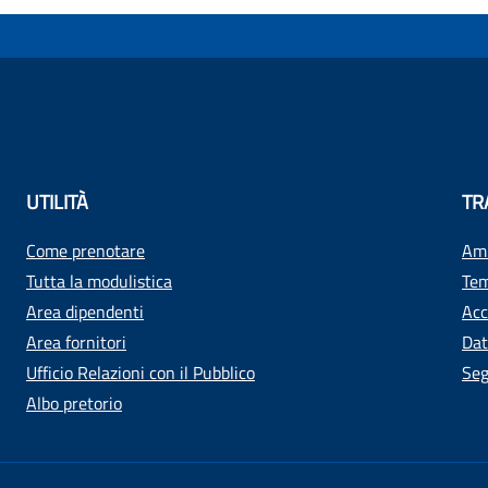
UTILITÀ
TR
Come prenotare
Amm
Tutta la modulistica
Tem
Area dipendenti
Acc
Area fornitori
Dat
Ufficio Relazioni con il Pubblico
Seg
Albo pretorio