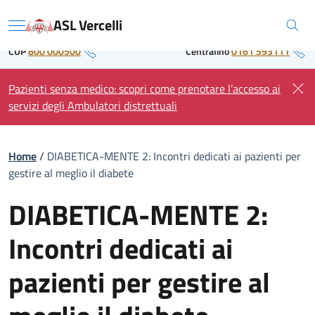
Skip
Regione Piemonte
ASL Vercelli
to
Menu
content
CUP
800 000500
Centralino
0161 593111
Pazienti senza medico: scopri come prenotare l’accesso ai
servizi degli Ambulatori distrettuali
Home
/
DIABETICA-MENTE 2: Incontri dedicati ai pazienti per
gestire al meglio il diabete
DIABETICA-MENTE 2:
Incontri dedicati ai
pazienti per gestire al