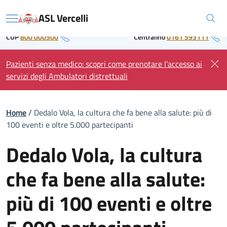
Skip
Regione Piemonte
ASL Vercelli
to
Menu
content
CUP
800 000500
Centralino
0161 593111
Pazienti senza medico: scopri come prenotare l’accesso ai
servizi degli Ambulatori distrettuali
Home
/
Dedalo Vola, la cultura che fa bene alla salute: più di
100 eventi e oltre 5.000 partecipanti
Dedalo Vola, la cultura
che fa bene alla salute:
più di 100 eventi e oltre