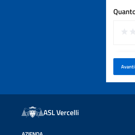
Quanto
Avanti
ASL Vercelli
AZIENDA