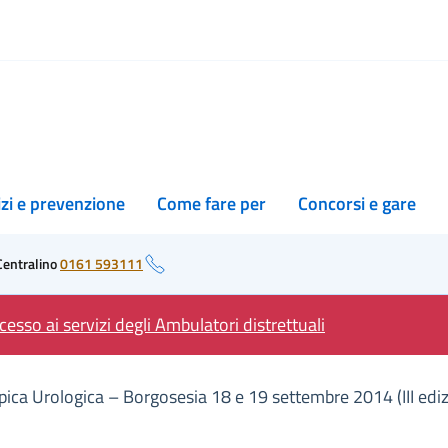
izi e prevenzione
Come fare per
Concorsi e gare
Centralino
0161 593111
esso ai servizi degli Ambulatori distrettuali
pica Urologica – Borgosesia 18 e 19 settembre 2014 (III edi