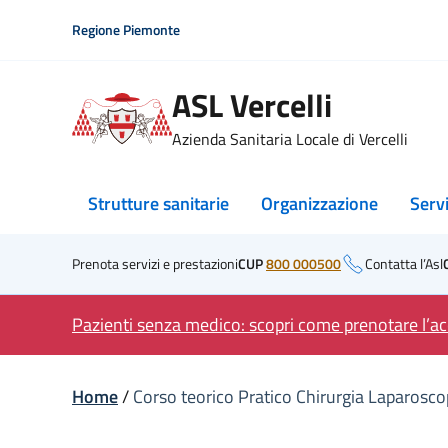
Skip
Regione Piemonte
to
content
ASL Vercelli
Azienda Sanitaria Locale di Vercelli
Strutture sanitarie
Organizzazione
Serv
Prenota servizi e prestazioni
CUP
800 000500
Contatta l’Asl
Pazienti senza medico: scopri come prenotare l’acc
Home
/
Corso teorico Pratico Chirurgia Laparosco