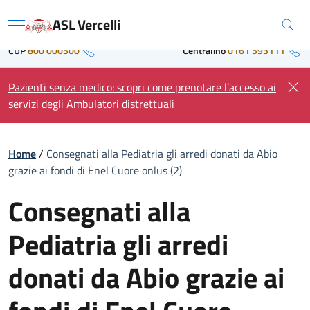
Skip
Regione Piemonte
ASL Vercelli
to
Menu
content
CUP
800 000500
Centralino
0161 593111
Pazienti senza medico: scopri come prenotare l’accesso ai
servizi degli Ambulatori distrettuali
Home
/
Consegnati alla Pediatria gli arredi donati da Abio
grazie ai fondi di Enel Cuore onlus (2)
Consegnati alla
Pediatria gli arredi
donati da Abio grazie ai