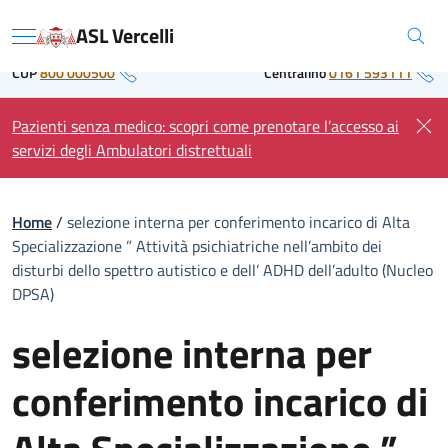
Skip
Regione Piemonte
ASL Vercelli
to
Menu
content
CUP
800 000500
Centralino
0161 593111
Pazienti senza medico: scopri come prenotare l’accesso ai
servizi degli Ambulatori distrettuali
Home
/
selezione interna per conferimento incarico di Alta
Specializzazione ” Attività psichiatriche nell’ambito dei
disturbi dello spettro autistico e dell’ ADHD dell’adulto (Nucleo
DPSA)
selezione interna per
conferimento incarico di