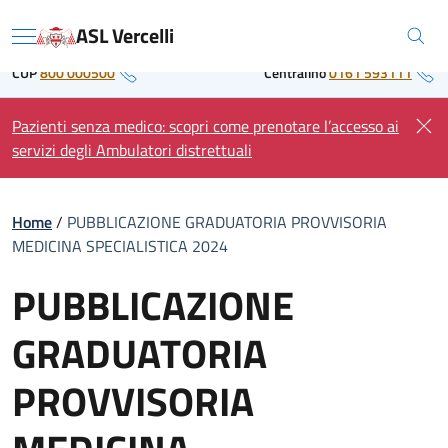
Skip
Regione Piemonte
ASL Vercelli
to
Menu
content
CUP
800 000500
Centralino
0161 593111
Pazienti senza medico: scopri come prenotare l’accesso ai
servizi degli Ambulatori distrettuali
Home
/
PUBBLICAZIONE GRADUATORIA PROVVISORIA
MEDICINA SPECIALISTICA 2024
PUBBLICAZIONE
GRADUATORIA
PROVVISORIA