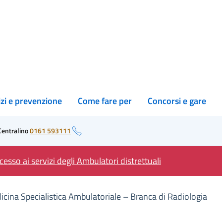
izi e prevenzione
Come fare per
Concorsi e gare
Centralino
0161 593111
esso ai servizi degli Ambulatori distrettuali
ina Specialistica Ambulatoriale – Branca di Radiologia