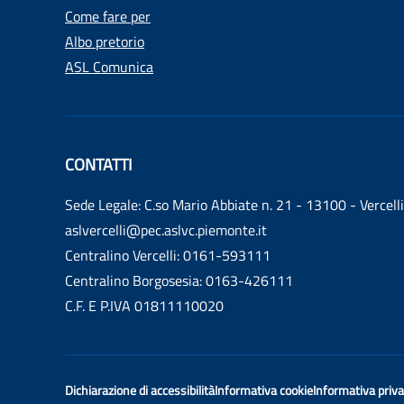
Come fare per
Albo pretorio
ASL Comunica
CONTATTI
Sede Legale: C.so Mario Abbiate n. 21 - 13100 - Vercelli
aslvercelli@pec.aslvc.piemonte.it
Centralino Vercelli: 0161-593111
Centralino Borgosesia: 0163-426111
C.F. E P.IVA 01811110020
Dichiarazione di accessibilità
Informativa cookie
Informativa priv