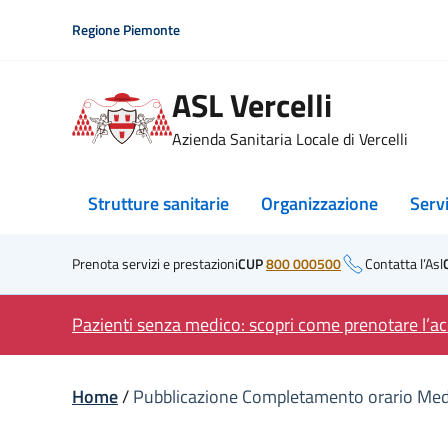
Skip
Regione Piemonte
to
content
ASL Vercelli
Azienda Sanitaria Locale di Vercelli
Strutture sanitarie
Organizzazione
Serv
Prenota servizi e prestazioni
CUP
800 000500
Contatta l’Asl
Pazienti senza medico: scopri come prenotare l’acc
Home
/
Pubblicazione Completamento orario Medic