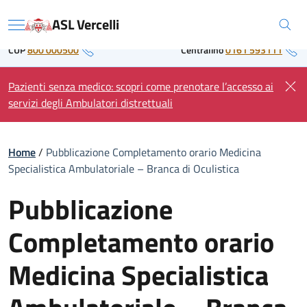
Skip
Regione Piemonte
ASL Vercelli
to
Menu
content
CUP
800 000500
Centralino
0161 593111
Pazienti senza medico: scopri come prenotare l’accesso ai
servizi degli Ambulatori distrettuali
Home
/
Pubblicazione Completamento orario Medicina
Specialistica Ambulatoriale – Branca di Oculistica
Pubblicazione
Completamento orario
Medicina Specialistica