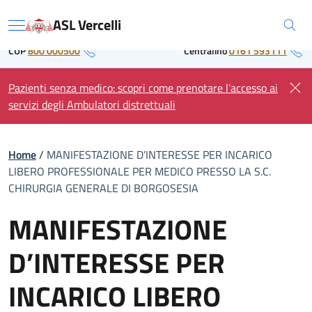
Skip
Regione Piemonte
ASL Vercelli
to
Menu
content
CUP
800 000500
Centralino
0161 593111
Pazienti senza medico: scopri come prenotare l’accesso ai
servizi degli Ambulatori distrettuali
Home
/
MANIFESTAZIONE D’INTERESSE PER INCARICO
LIBERO PROFESSIONALE PER MEDICO PRESSO LA S.C.
CHIRURGIA GENERALE DI BORGOSESIA
MANIFESTAZIONE
D’INTERESSE PER
INCARICO LIBERO