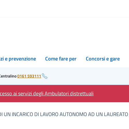
izi e prevenzione
Come fare per
Concorsi e gare
Centralino
0161 593111
esso ai servizi degli Ambulatori distrettuali
DI UN INCARICO DI LAVORO AUTONOMO AD UN LAUREATO I