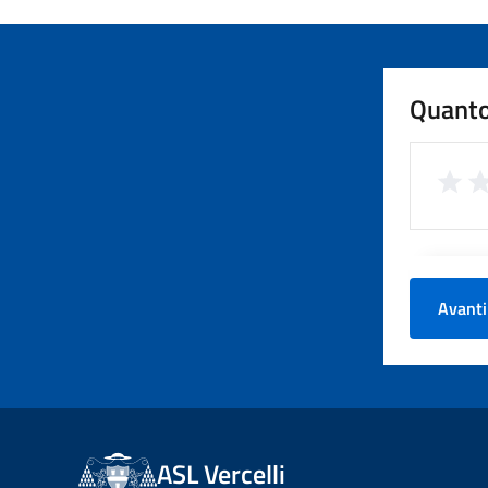
Quanto
Avanti
ASL Vercelli