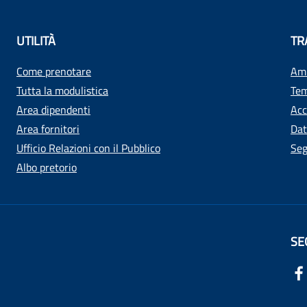
UTILITÀ
TR
Come prenotare
Amm
Tutta la modulistica
Tem
Area dipendenti
Acc
Area fornitori
Dat
Ufficio Relazioni con il Pubblico
Seg
Albo pretorio
SE