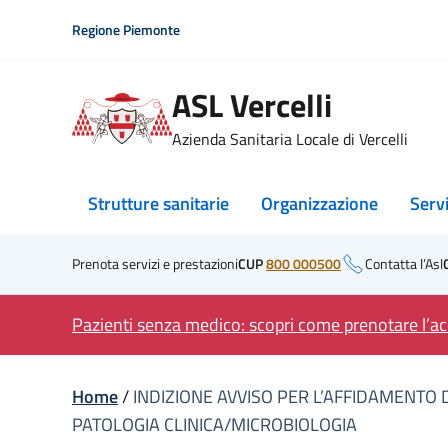
Skip
Regione Piemonte
to
content
ASL Vercelli
Azienda Sanitaria Locale di Vercelli
Strutture sanitarie
Organizzazione
Serv
Prenota servizi e prestazioni
CUP
800 000500
Contatta l’Asl
Pazienti senza medico: scopri come prenotare l’acc
Home
/
INDIZIONE AVVISO PER L’AFFIDAMENTO 
PATOLOGIA CLINICA/MICROBIOLOGIA