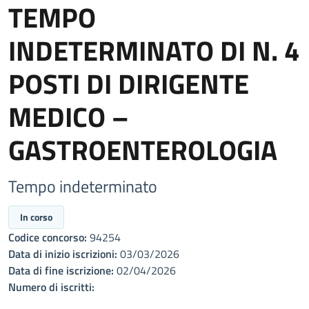
TEMPO
INDETERMINATO DI N. 4
POSTI DI DIRIGENTE
MEDICO –
GASTROENTEROLOGIA
Tempo indeterminato
In corso
Codice concorso:
94254
Data di inizio iscrizioni:
03/03/2026
Data di fine iscrizione:
02/04/2026
Numero di iscritti: