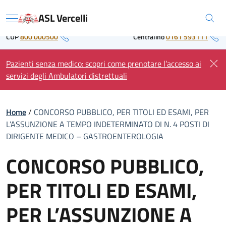
Skip
Regione Piemonte
ASL Vercelli
to
Menu
content
CUP
800 000500
Centralino
0161 593111
Pazienti senza medico: scopri come prenotare l’accesso ai
servizi degli Ambulatori distrettuali
Home
/
CONCORSO PUBBLICO, PER TITOLI ED ESAMI, PER
L’ASSUNZIONE A TEMPO INDETERMINATO DI N. 4 POSTI DI
DIRIGENTE MEDICO – GASTROENTEROLOGIA
CONCORSO PUBBLICO,
PER TITOLI ED ESAMI,
PER L’ASSUNZIONE A