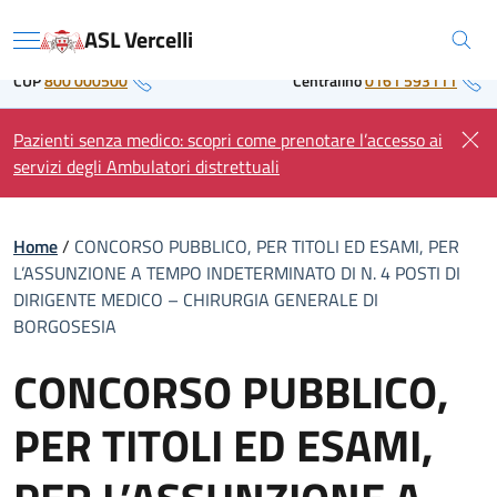
Skip
Regione Piemonte
ASL Vercelli
to
Menu
content
CUP
800 000500
Centralino
0161 593111
Pazienti senza medico: scopri come prenotare l’accesso ai
servizi degli Ambulatori distrettuali
Home
/
CONCORSO PUBBLICO, PER TITOLI ED ESAMI, PER
L’ASSUNZIONE A TEMPO INDETERMINATO DI N. 4 POSTI DI
DIRIGENTE MEDICO – CHIRURGIA GENERALE DI
BORGOSESIA
CONCORSO PUBBLICO,
PER TITOLI ED ESAMI,