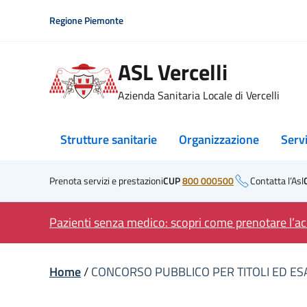
Skip
Regione Piemonte
to
content
ASL Vercelli
Azienda Sanitaria Locale di Vercelli
Strutture sanitarie
Organizzazione
Serv
Prenota servizi e prestazioni
CUP
800 000500
Contatta l’Asl
Pazienti senza medico: scopri come prenotare l’acc
Home
/
CONCORSO PUBBLICO PER TITOLI ED ESA