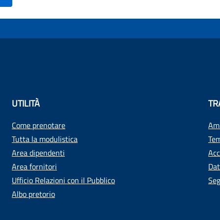
UTILITÀ
TR
Come prenotare
Amm
Tutta la modulistica
Tem
Area dipendenti
Acc
Area fornitori
Dat
Ufficio Relazioni con il Pubblico
Seg
Albo pretorio