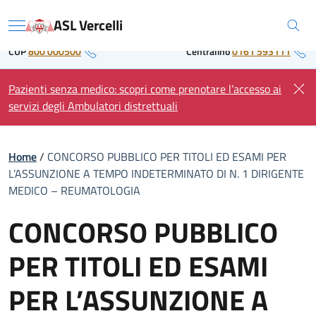
Skip
Regione Piemonte
ASL Vercelli
to
Menu
content
CUP
800 000500
Centralino
0161 593111
Pazienti senza medico: scopri come prenotare l’accesso ai
servizi degli Ambulatori distrettuali
Home
/
CONCORSO PUBBLICO PER TITOLI ED ESAMI PER
L’ASSUNZIONE A TEMPO INDETERMINATO DI N. 1 DIRIGENTE
MEDICO – REUMATOLOGIA
CONCORSO PUBBLICO
PER TITOLI ED ESAMI
PER L’ASSUNZIONE A