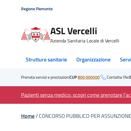
Skip
Regione Piemonte
to
content
ASL Vercelli
Azienda Sanitaria Locale di Vercelli
Strutture sanitarie
Organizzazione
Serv
Prenota servizi e prestazioni
CUP
800 000500
Contatta l’Asl
Pazienti senza medico: scopri come prenotare l’acc
Home
/
CONCORSO PUBBLICO PER ASSUNZIONE 