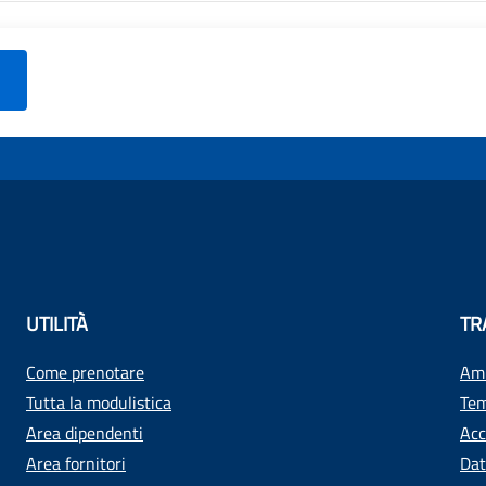
UTILITÀ
TR
Come prenotare
Amm
Tutta la modulistica
Tem
Area dipendenti
Acc
Area fornitori
Dat