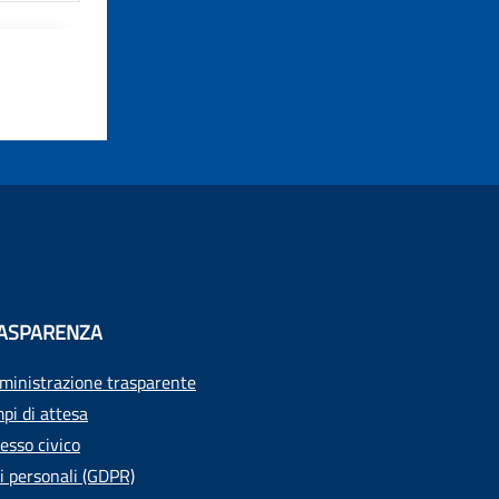
ASPARENZA
inistrazione trasparente
pi di attesa
esso civico
i personali (GDPR)