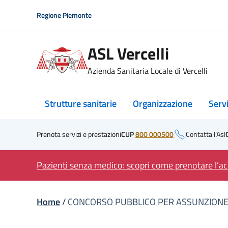
Skip
Regione Piemonte
to
content
ASL Vercelli
Azienda Sanitaria Locale di Vercelli
Strutture sanitarie
Organizzazione
Serv
Prenota servizi e prestazioni
CUP
800 000500
Contatta l’Asl
Pazienti senza medico: scopri come prenotare l’acc
Home
/
CONCORSO PUBBLICO PER ASSUNZIONE 