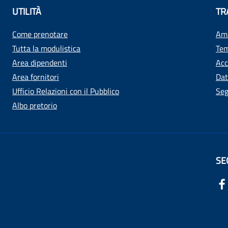
UTILITÀ
TR
Come prenotare
Amm
Tutta la modulistica
Tem
Area dipendenti
Acc
Area fornitori
Dat
Ufficio Relazioni con il Pubblico
Seg
Albo pretorio
SE