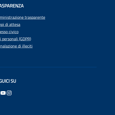
ASPARENZA
inistrazione trasparente
pi di attesa
esso civico
i personali (GDPR)
nalazione di illeciti
GUICI SU