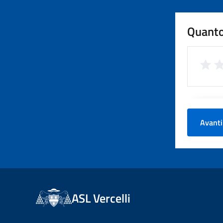
Quanto
Avanti
ASL Vercelli