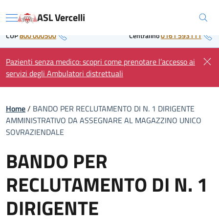
Skip
Regione Piemonte
ASL Vercelli
to
Menu
content
CUP
800 000500
Centralino
0161 593111
Pazienti senza medico: scopri come prenotare l’accesso ai
servizi degli Ambulatori distrettuali
Home
/
BANDO PER RECLUTAMENTO DI N. 1 DIRIGENTE
AMMINISTRATIVO DA ASSEGNARE AL MAGAZZINO UNICO
SOVRAZIENDALE
BANDO PER
RECLUTAMENTO DI N. 1
DIRIGENTE