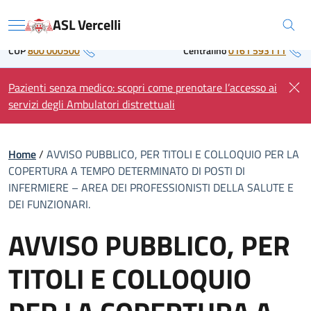
Skip
Regione Piemonte
ASL Vercelli
to
Menu
content
CUP
800 000500
Centralino
0161 593111
Pazienti senza medico: scopri come prenotare l’accesso ai
servizi degli Ambulatori distrettuali
Home
/
AVVISO PUBBLICO, PER TITOLI E COLLOQUIO PER LA
COPERTURA A TEMPO DETERMINATO DI POSTI DI
INFERMIERE – AREA DEI PROFESSIONISTI DELLA SALUTE E
DEI FUNZIONARI.
AVVISO PUBBLICO, PER
TITOLI E COLLOQUIO