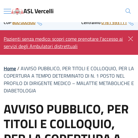
Skip
Regione Piemonte
ASL Vercelli
to
Menu
content
CUP
800 000500
Centralino
0161 593111
Pazienti senza medico: scopri come prenotare l’accesso ai
servizi degli Ambulatori distrettuali
Home
/
AVVISO PUBBLICO, PER TITOLI E COLLOQUIO, PER LA
COPERTURA A TEMPO DETERMINATO DI N. 1 POSTO NEL
PROFILO DI DIRIGENTE MEDICO – MALATTIE METABOLICHE E
DIABETOLOGIA
AVVISO PUBBLICO, PER
TITOLI E COLLOQUIO,