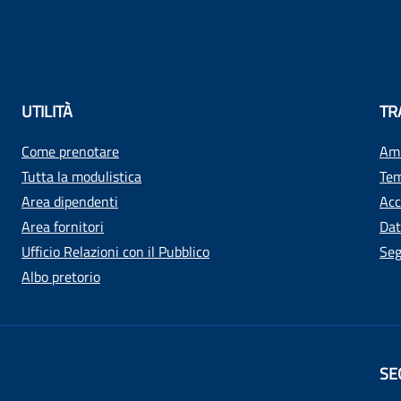
UTILITÀ
TR
Come prenotare
Amm
Tutta la modulistica
Tem
Area dipendenti
Acc
Area fornitori
Dat
Ufficio Relazioni con il Pubblico
Seg
Albo pretorio
SE