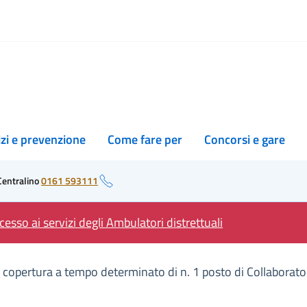
izi e prevenzione
Come fare per
Concorsi e gare
Centralino
0161 593111
esso ai servizi degli Ambulatori distrettuali
 la copertura a tempo determinato di n. 1 posto di Collaborat