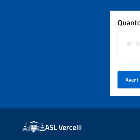
Quanto
Avanti
ASL Vercelli