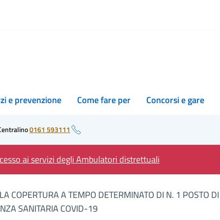
izi e prevenzione
Come fare per
Concorsi e gare
Centralino
0161 593111
esso ai servizi degli Ambulatori distrettuali
ER LA COPERTURA A TEMPO DETERMINATO DI N. 1 POSTO DI
ENZA SANITARIA COVID-19