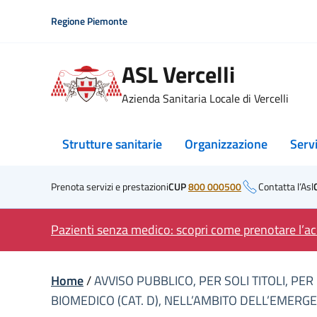
Skip
Regione Piemonte
to
content
ASL Vercelli
Azienda Sanitaria Locale di Vercelli
Strutture sanitarie
Organizzazione
Serv
Prenota servizi e prestazioni
CUP
800 000500
Contatta l’Asl
Pazienti senza medico: scopri come prenotare l’acc
Home
/
AVVISO PUBBLICO, PER SOLI TITOLI, P
BIOMEDICO (CAT. D), NELL’AMBITO DELL’EMERG