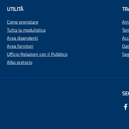
UTILITÀ
TR
Come prenotare
Amm
Tutta la modulistica
Tem
Area dipendenti
Acc
Area fornitori
Dat
Ufficio Relazioni con il Pubblico
Seg
Albo pretorio
SE