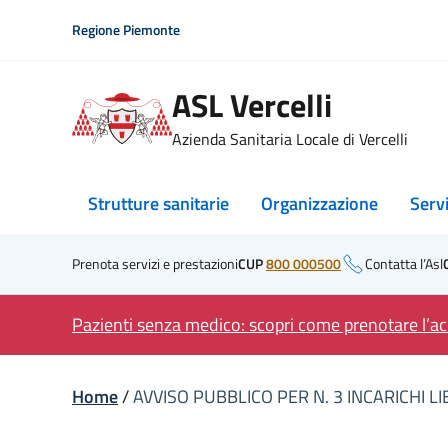
Skip
Regione Piemonte
to
content
ASL Vercelli
Azienda Sanitaria Locale di Vercelli
Strutture sanitarie
Organizzazione
Serv
Prenota servizi e prestazioni
CUP
800 000500
Contatta l’Asl
Pazienti senza medico: scopri come prenotare l’acc
Home
/
AVVISO PUBBLICO PER N. 3 INCARICHI 