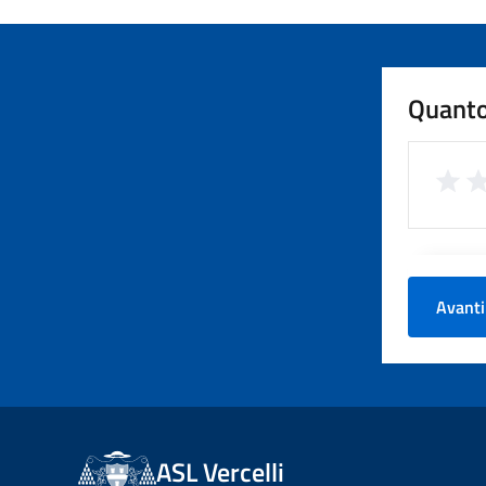
Quanto
Avanti
ASL Vercelli