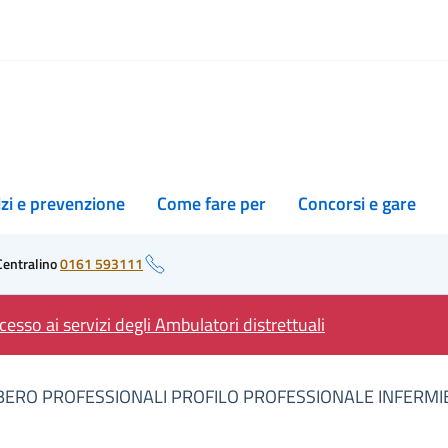
izi e prevenzione
Come fare per
Concorsi e gare
Centralino
0161 593111
esso ai servizi degli Ambulatori distrettuali
LIBERO PROFESSIONALI PROFILO PROFESSIONALE INFERMI