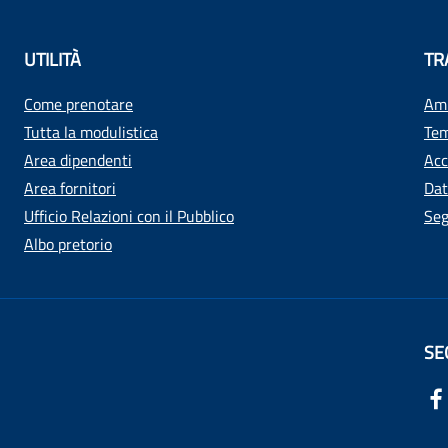
UTILITÀ
TR
Come prenotare
Amm
Tutta la modulistica
Tem
Area dipendenti
Acc
Area fornitori
Dat
Ufficio Relazioni con il Pubblico
Seg
Albo pretorio
SE