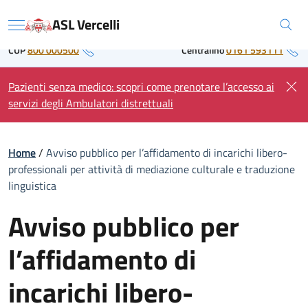
Skip
Regione Piemonte
ASL Vercelli
to
Menu
content
CUP
800 000500
Centralino
0161 593111
Pazienti senza medico: scopri come prenotare l’accesso ai
servizi degli Ambulatori distrettuali
Home
/
Avviso pubblico per l’affidamento di incarichi libero-
professionali per attività di mediazione culturale e traduzione
linguistica
Avviso pubblico per
l’affidamento di
incarichi libero-