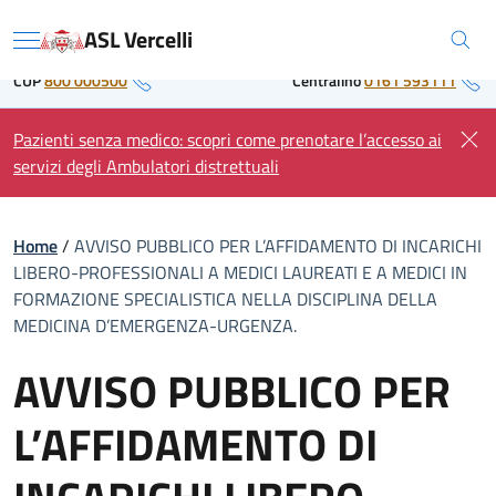
Skip
Regione Piemonte
ASL Vercelli
to
Menu
content
CUP
800 000500
Centralino
0161 593111
Pazienti senza medico: scopri come prenotare l’accesso ai
servizi degli Ambulatori distrettuali
Home
/
AVVISO PUBBLICO PER L’AFFIDAMENTO DI INCARICHI
LIBERO-PROFESSIONALI A MEDICI LAUREATI E A MEDICI IN
FORMAZIONE SPECIALISTICA NELLA DISCIPLINA DELLA
MEDICINA D’EMERGENZA-URGENZA.
AVVISO PUBBLICO PER
L’AFFIDAMENTO DI