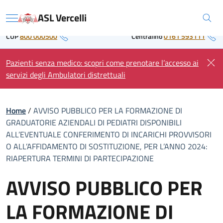
Skip
Regione Piemonte
ASL Vercelli
to
Menu
content
CUP
800 000500
Centralino
0161 593111
Pazienti senza medico: scopri come prenotare l’accesso ai
servizi degli Ambulatori distrettuali
Home
/
AVVISO PUBBLICO PER LA FORMAZIONE DI
GRADUATORIE AZIENDALI DI PEDIATRI DISPONIBILI
ALL’EVENTUALE CONFERIMENTO DI INCARICHI PROVVISORI
O ALL’AFFIDAMENTO DI SOSTITUZIONE, PER L’ANNO 2024:
RIAPERTURA TERMINI DI PARTECIPAZIONE
AVVISO PUBBLICO PER
LA FORMAZIONE DI