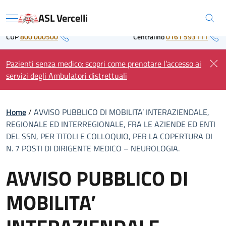
Skip
Regione Piemonte
ASL Vercelli
to
Menu
content
CUP
800 000500
Centralino
0161 593111
Pazienti senza medico: scopri come prenotare l’accesso ai
servizi degli Ambulatori distrettuali
Home
/
AVVISO PUBBLICO DI MOBILITA’ INTERAZIENDALE,
REGIONALE ED INTERREGIONALE, FRA LE AZIENDE ED ENTI
DEL SSN, PER TITOLI E COLLOQUIO, PER LA COPERTURA DI
N. 7 POSTI DI DIRIGENTE MEDICO – NEUROLOGIA.
AVVISO PUBBLICO DI
MOBILITA’