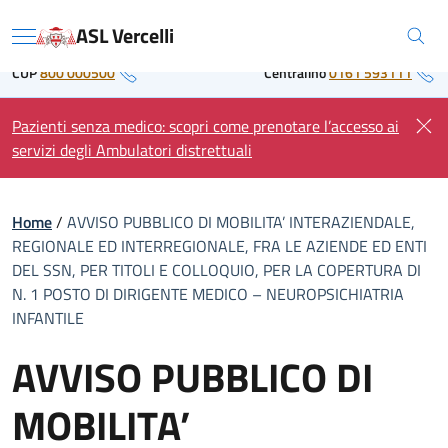
Skip
Regione Piemonte
ASL Vercelli
to
Menu
content
CUP
800 000500
Centralino
0161 593111
Pazienti senza medico: scopri come prenotare l’accesso ai
servizi degli Ambulatori distrettuali
Home
/
AVVISO PUBBLICO DI MOBILITA’ INTERAZIENDALE,
REGIONALE ED INTERREGIONALE, FRA LE AZIENDE ED ENTI
DEL SSN, PER TITOLI E COLLOQUIO, PER LA COPERTURA DI
N. 1 POSTO DI DIRIGENTE MEDICO – NEUROPSICHIATRIA
INFANTILE
AVVISO PUBBLICO DI
MOBILITA’