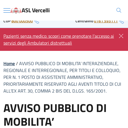
Skip
Regione Piemonte
ASL Vercelli
to
Menu
content
CUP
800 000500
Centralino
0161 593111
Pazienti senza medico: scopri come prenotare l’accesso ai
servizi degli Ambulatori distrettuali
Home
/
AVVISO PUBBLICO DI MOBILITA’ INTERAZIENDALE,
REGIONALE E INTERREGIONALE, PER TITOLI E COLLOQUIO,
PER N. 1 POSTO DI ASSISTENTE AMMINISTRATIVO,
PRIORITARIAMENTE RISERVATO AGLI AVENTI TITOLO DI CUI
ALL’EX ART. 30, COMMA 2 BIS DEL D.LGS. 165/2001.
AVVISO PUBBLICO DI
MOBILITA’