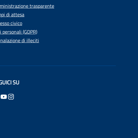
inistrazione trasparente
pi di attesa
esso civico
i personali (GDPR)
nalazione di illeciti
GUICI SU