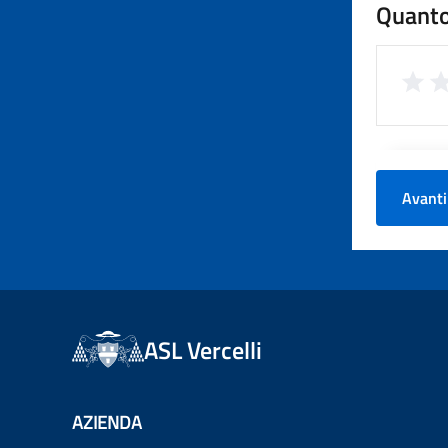
Quanto
Avanti
ASL Vercelli
AZIENDA