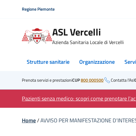
Skip
Regione Piemonte
to
content
ASL Vercelli
Azienda Sanitaria Locale di Vercelli
Strutture sanitarie
Organizzazione
Serv
Prenota servizi e prestazioni
CUP
800 000500
Contatta l’Asl
Pazienti senza medico: scopri come prenotare l’acc
Home
/
AVVISO PER MANIFESTAZIONE D’INTERES