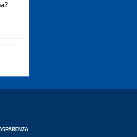
na?
ASPARENZA