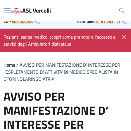
Skip
Regione Piemonte
ASL Vercelli
to
Menu
content
CUP
800 000500
Centralino
0161 593111
Pazienti senza medico: scopri come prenotare l’accesso ai
servizi degli Ambulatori distrettuali
Home
/
AVVISO PER MANIFESTAZIONE D’ INTERESSE PER
l’ESPLETAMENTO DI ATTIVITA’ DI MEDICO SPECIALISTA IN
OTORINOLARINGOIATRIA
AVVISO PER
MANIFESTAZIONE D’
INTERESSE PER