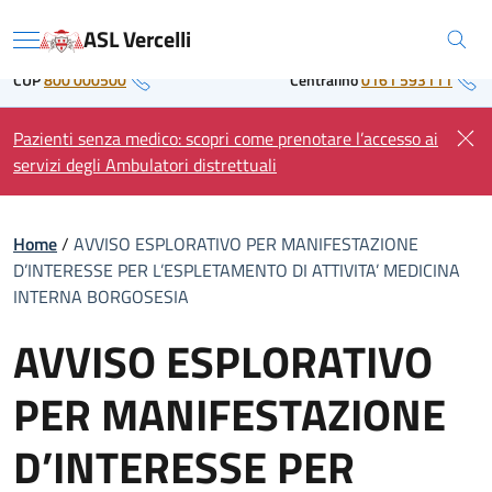
Skip
Regione Piemonte
ASL Vercelli
to
Menu
content
CUP
800 000500
Centralino
0161 593111
Pazienti senza medico: scopri come prenotare l’accesso ai
servizi degli Ambulatori distrettuali
Home
/
AVVISO ESPLORATIVO PER MANIFESTAZIONE
D’INTERESSE PER L’ESPLETAMENTO DI ATTIVITA’ MEDICINA
INTERNA BORGOSESIA
AVVISO ESPLORATIVO
PER MANIFESTAZIONE
D’INTERESSE PER