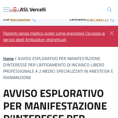
Skip
Regione Piemonte
ASL Vercelli
to
Menu
content
CUP
800 000500
Centralino
0161 593111
Pazienti senza medico: scopri come prenotare l’accesso ai
servizi degli Ambulatori distrettuali
Home
/
AVVISO ESPLORATIVO PER MANIFESTAZIONE
D’INTERESSE PER L’AFFIDAMENTO DI INCARICO LIBERO
PROFESSIONALE A 2 MEDICI SPECIALIZZATI IN ANESTESIA E
RIANIMAZIONE
AVVISO ESPLORATIVO
PER MANIFESTAZIONE