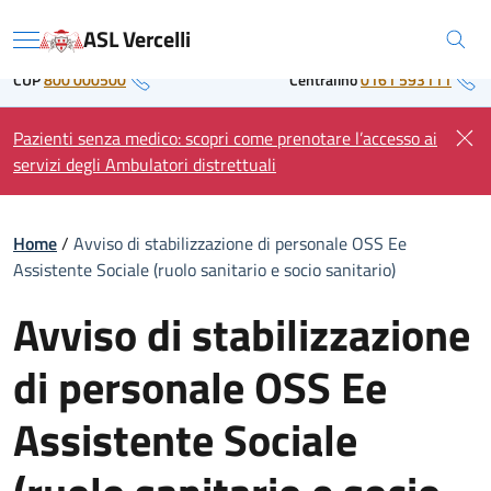
Skip
Regione Piemonte
ASL Vercelli
to
Menu
content
CUP
800 000500
Centralino
0161 593111
Pazienti senza medico: scopri come prenotare l’accesso ai
servizi degli Ambulatori distrettuali
Home
/
Avviso di stabilizzazione di personale OSS Ee
Assistente Sociale (ruolo sanitario e socio sanitario)
Avviso di stabilizzazione
di personale OSS Ee
Assistente Sociale