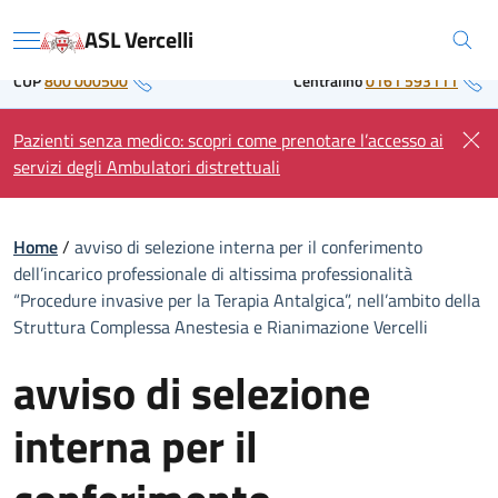
Skip
Regione Piemonte
ASL Vercelli
to
Menu
content
CUP
800 000500
Centralino
0161 593111
Pazienti senza medico: scopri come prenotare l’accesso ai
servizi degli Ambulatori distrettuali
Home
/
avviso di selezione interna per il conferimento
dell’incarico professionale di altissima professionalità
“Procedure invasive per la Terapia Antalgica”, nell’ambito della
Struttura Complessa Anestesia e Rianimazione Vercelli
avviso di selezione
interna per il