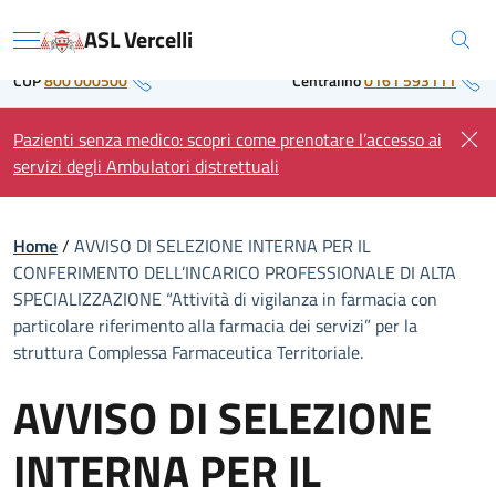
Skip
Regione Piemonte
ASL Vercelli
to
Menu
content
CUP
800 000500
Centralino
0161 593111
Pazienti senza medico: scopri come prenotare l’accesso ai
servizi degli Ambulatori distrettuali
Home
/
AVVISO DI SELEZIONE INTERNA PER IL
CONFERIMENTO DELL’INCARICO PROFESSIONALE DI ALTA
SPECIALIZZAZIONE “Attività di vigilanza in farmacia con
particolare riferimento alla farmacia dei servizi” per la
struttura Complessa Farmaceutica Territoriale.
AVVISO DI SELEZIONE
INTERNA PER IL